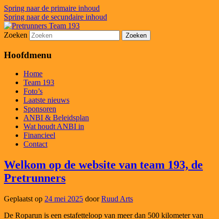
Spring naar de primaire inhoud
Spring naar de secundaire inhoud
Zoeken
Pretrunners Team 193
Hoofdmenu
Home
Team 193
Foto’s
Laatste nieuws
Sponsoren
ANBI & Beleidsplan
Wat houdt ANBI in
Financieel
Contact
Welkom op de website van team 193, de
Pretrunners
Geplaatst op
24 mei 2025
door
Ruud Arts
De Roparun is een estafetteloop van meer dan 500 kilometer van