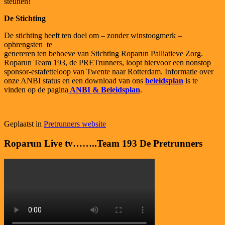
steunen!
De Stichting
De stichting heeft ten doel om – zonder winstoogmerk –
opbrengsten te
genereren ten behoeve van Stichting Roparun Palliatieve Zorg.
Roparun Team 193, de PRETrunners, loopt hiervoor een nonstop
sponsor-estafetteloop van Twente naar Rotterdam. Informatie over
onze ANBI status en een download van ons
beleidsplan
is te
vinden op de pagina
ANBI & Beleidsplan
.
Geplaatst in
Pretrunners website
Roparun Live tv……..Team 193 De Pretrunners