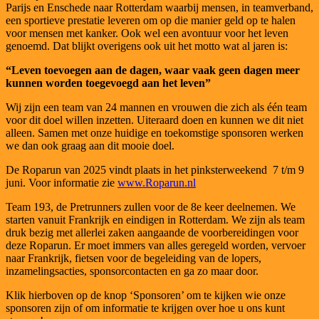
Parijs en Enschede naar Rotterdam waarbij mensen, in teamverband,
een sportieve prestatie leveren om op die manier geld op te halen
voor mensen met kanker. Ook wel een avontuur voor het leven
genoemd. Dat blijkt overigens ook uit het motto wat al jaren is:
“Leven toevoegen aan de dagen, waar vaak geen dagen meer
kunnen worden toegevoegd aan het leven”
Wij zijn een team van 24 mannen en vrouwen die zich als één team
voor dit doel willen inzetten. Uiteraard doen en kunnen we dit niet
alleen. Samen met onze huidige en toekomstige sponsoren werken
we dan ook graag aan dit mooie doel.
De Roparun van 2025 vindt plaats in het pinksterweekend 7 t/m 9
juni. Voor informatie zie
www.Roparun.nl
Team 193, de Pretrunners zullen voor de 8e keer deelnemen. We
starten vanuit Frankrijk en eindigen in Rotterdam. We zijn als team
druk bezig met allerlei zaken aangaande de voorbereidingen voor
deze Roparun. Er moet immers van alles geregeld worden, vervoer
naar Frankrijk, fietsen voor de begeleiding van de lopers,
inzamelingsacties, sponsorcontacten en ga zo maar door.
Klik hierboven op de knop ‘Sponsoren’ om te kijken wie onze
sponsoren zijn of om informatie te krijgen over hoe u ons kunt